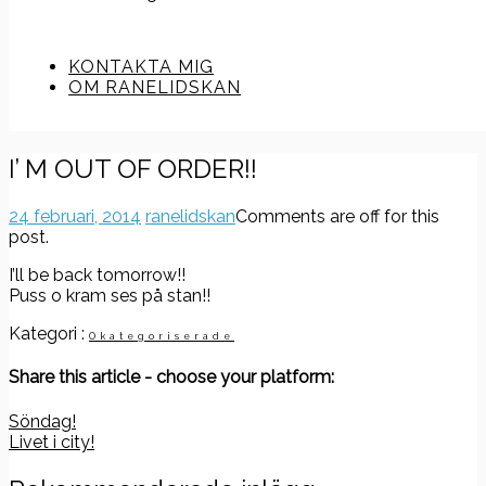
KONTAKTA MIG
OM RANELIDSKAN
I’ M OUT OF ORDER!!
24 februari, 2014
ranelidskan
Comments are off for this
post.
I’ll be back tomorrow!!
Puss o kram ses på stan!!
Kategori :
Okategoriserade
Share this article - choose your platform:
Inläggsnavigering
Söndag!
Livet i city!