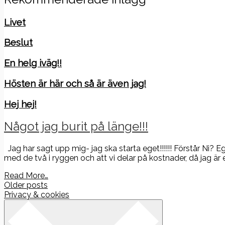
Livet
Beslut
En helg iväg!!
Hösten är här och så är även jag!
Hej hej!
Något jag burit på länge!!!
Jag har sagt upp mig- jag ska starta eget!!!!!! Förstår Ni?
med de två i ryggen och att vi delar på kostnader, då jag är e
Read More…
Posts
Older posts
Privacy & cookies
navigation