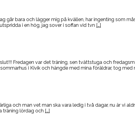
jag går bara och lägger mig på kvällen, har ingenting som må
utspridda i en hög, jag sover i soffan vid tvn
[…]
en slut!!! Fredagen var det träning, sen tvättstuga och freda
vårt sommarhus i Kivik och hängde med mina föräldrar, tog me
ärliga och man vet man ska vara ledig i två dagar, nu är vi ald
ta träning lördag och
[…]