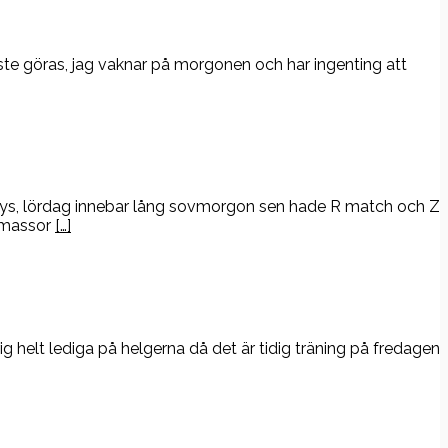
ste göras, jag vaknar på morgonen och har ingenting att
gsmys, lördag innebar lång sovmorgon sen hade R match och Z
d massor
[…]
rig helt lediga på helgerna då det är tidig träning på fredagen