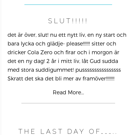
SLUT!!!!!
det är över, slut! nu ett nytt liv, en ny start och
bara lycka och glädje- please!!!!!! sitter och
dricker Cola Zero och firar och i morgon är
det en ny dag! 2 år i mitt liv, låt Gud sudda
med stora suddigummet! pussssssssssssssss
Skratt det ska det bli mer av framöver!!!!!!!
Read More…
THE LAST DAY OF………..