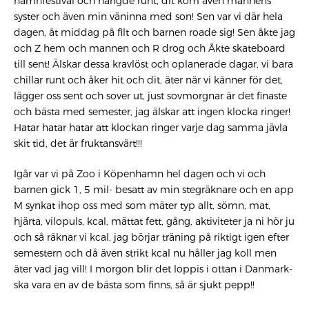
hamnfestival och hängde runt, dit kom även mannens
syster och även min väninna med son! Sen var vi där hela
dagen, åt middag på filt och barnen roade sig! Sen åkte jag
och Z hem och mannen och R drog och Åkte skateboard
till sent! Älskar dessa kravlöst och oplanerade dagar, vi bara
chillar runt och åker hit och dit, äter när vi känner för det,
lägger oss sent och sover ut, just sovmorgnar är det finaste
och bästa med semester, jag älskar att ingen klocka ringer!
Hatar hatar hatar att klockan ringer varje dag samma jävla
skit tid, det är fruktansvärt!!!
Igår var vi på Zoo i Köpenhamn hel dagen och vi och
barnen gick 1, 5 mil- besatt av min stegräknare och en app
M synkat ihop oss med som mäter typ allt, sömn, mat,
hjärta, vilopuls, kcal, mättat fett, gång, aktiviteter ja ni hör ju
och så räknar vi kcal, jag börjar träning på riktigt igen efter
semestern och då även strikt kcal nu håller jag koll men
äter vad jag vill! I morgon blir det loppis i ottan i Danmark-
ska vara en av de bästa som finns, så är sjukt pepp!!