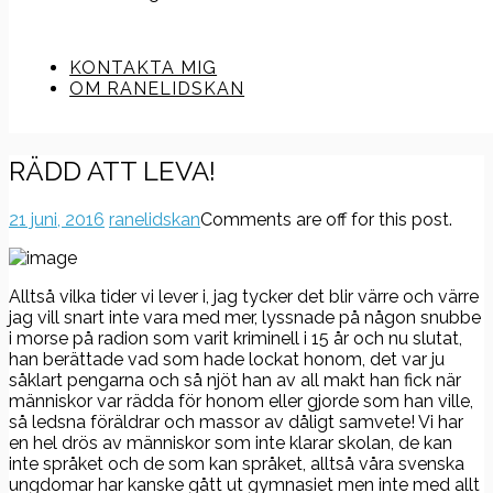
KONTAKTA MIG
OM RANELIDSKAN
RÄDD ATT LEVA!
21 juni, 2016
ranelidskan
Comments are off for this post.
Alltså vilka tider vi lever i, jag tycker det blir värre och värre
jag vill snart inte vara med mer, lyssnade på någon snubbe
i morse på radion som varit kriminell i 15 år och nu slutat,
han berättade vad som hade lockat honom, det var ju
såklart pengarna och så njöt han av all makt han fick när
människor var rädda för honom eller gjorde som han ville,
så ledsna föräldrar och massor av dåligt samvete! Vi har
en hel drös av människor som inte klarar skolan, de kan
inte språket och de som kan språket, alltså våra svenska
ungdomar har kanske gått ut gymnasiet men inte med allt