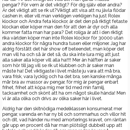
pengar? För vem är det viktigt? För dig själv eller andra?
Är det viktigt att se rik ut?Viktigt att visa att nu jävla flödar
cashen in, eller vill man verkligen verkligen ha just Rolex
klockor och Andra feta klockor, är det den på riktigt fetaste
klockan eller köper man den för att den är dyr och alla
kommer fatta man har para? Det roliga är att i den riktigt
rika världen köper man inte Rolex klockor för 30000 utan
andra klockor för några hundra tusen eller miljoner. Jag har
aldrig förstått det här show off beteendet, man köper det
man vill ha och så är det så, du ska inte lura mig att just
alla saker alla köper vill alla ha!!!! Mer än hälften är saker
som hör till jag vill se rik ut klubben och är saker man
måste ha! Det viktigaste i livet måste ju vara att må bra,
vara frisk, vara lycklig och ha det bra, sen kanske många
mår bra av massor av pengar, för mig är pengar enbart
frihet, frihet att köpa mig mer tid med min familj,
tacksamhet och skönt att ha om något skulle hända! Men
vi är alla olika och drivs av olika saker här i livet.
Aldrig har den skitnödiga medelklassen konsumerat mer
pengar, varenda en har ny bil och sommarhus och villor hit
och dit, vad händer nu med amorterings kravet, om räntan
går upp en procent då har man plötsligt dubbelt upp att