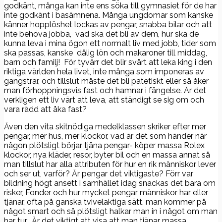
godkänt, många kan inte ens söka till gymnasiet för de har
inte godkänt i basämnena. Många ungdomar som kanske
känner hopplöshet lockas av pengar, snabba bilar och att
inte behöva jobba, vad ska det bli av dem, hur ska de
kunna leva i mina ögon ett normalt liv med jobb, tider som
ska passas, kanske dålig lön och makaroner till middag,
barn och familj! För tyvärr det blir svårt att leka king i den
riktiga världen hela livet, inte många som imponeras av
gangstrar, och tillslut måste det bli patetiskt eller så åker
man förhoppningsvis fast och hamnar i fängelse. Är det
verkligen ett liv värt att leva, att ständigt se sig om och
vara rädd att åka fast?
Även den vita skitnödiga medelklassen skriker efter mer
pengar, mer hus, mer klockor, vad är det som händer när
någon plötsligt börjar tjäna pengar- köper massa Rolex
klockor, nya kläder, resor, byter bil och en massa annat så
man tillslut har alla attributen för hur en rik människor lever
och ser ut, varför? Är pengar det viktigaste? Förr var
bildning högt ansett i samhället idag snackas det bara om
risker, Fonder och hur mycket pengar människor har eller
tjänar, ofta på ganska tvivelaktiga sätt, man kommer på
något smart och så plötsligt halkar man in i något om man
har tur. Är det viktigt att visa att man tjänar massa