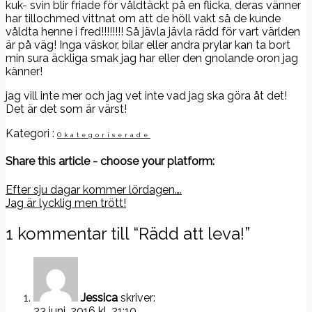
kuk- svin blir friade för våldtäckt på en flicka, deras vänner
har tillochmed vittnat om att de höll vakt så de kunde
våldta henne i fred!!!!!!!! Så jävla jävla rädd för vart världen
är på väg! Inga väskor, bilar eller andra prylar kan ta bort
min sura äckliga smak jag har eller den gnolande oron jag
känner!
jag vill inte mer och jag vet inte vad jag ska göra åt det!
Det är det som är värst!
Kategori :
Okategoriserade
Share this article - choose your platform:
Inläggsnavigering
Efter sju dagar kommer lördagen….
Jag är lycklig men trött!
1 kommentar till “
Rädd att leva!
”
Jessica
skriver:
23 juni, 2016 kl. 21:10