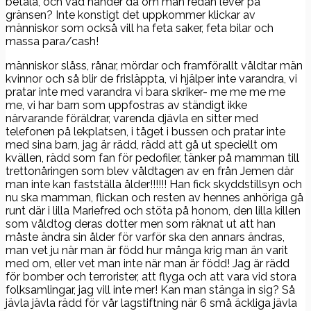
betala, och vad händer då om man redan lever på
gränsen? Inte konstigt det uppkommer klickar av
människor som också vill ha feta saker, feta bilar och
massa para/cash!
människor slåss, rånar, mördar och framförallt våldtar män
kvinnor och så blir de frisläppta, vi hjälper inte varandra, vi
pratar inte med varandra vi bara skriker- me me me me
me, vi har barn som uppfostras av ständigt ikke
närvarande föräldrar, varenda djävla en sitter med
telefonen på lekplatsen, i tåget i bussen och pratar inte
med sina barn, jag är rädd, rädd att gå ut speciellt om
kvällen, rädd som fan för pedofiler, tänker på mamman till
trettonåringen som blev våldtagen av en från Jemen där
man inte kan fastställa ålder!!!!!! Han fick skyddstillsyn och
nu ska mamman, flickan och resten av hennes anhöriga gå
runt där i lilla Mariefred och stöta på honom, den lilla killen
som våldtog deras dotter men som räknat ut att han
måste ändra sin ålder för varför ska den annars ändras,
man vet ju när man är född hur många krig man än varit
med om, eller vet man inte när man är född! Jag är rädd
för bomber och terrorister, att flyga och att vara vid stora
folksamlingar, jag vill inte mer! Kan man stänga in sig? Så
jävla jävla rädd för vår lagstiftning när 6 små äckliga jävla